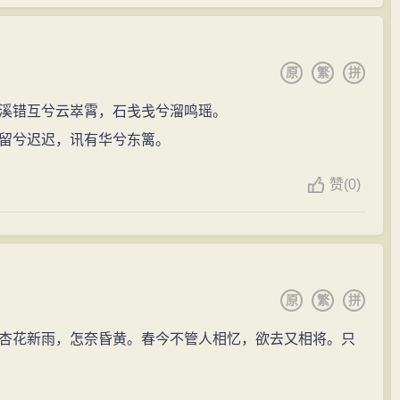
原
繁
拼
溪错互兮云崒霄，石戋戋兮溜鸣瑶。
留兮迟迟，讯有华兮东篱。
赞
(
0)
原
繁
拼
杏花新雨，怎奈昏黄。春今不管人相忆，欲去又相将。只