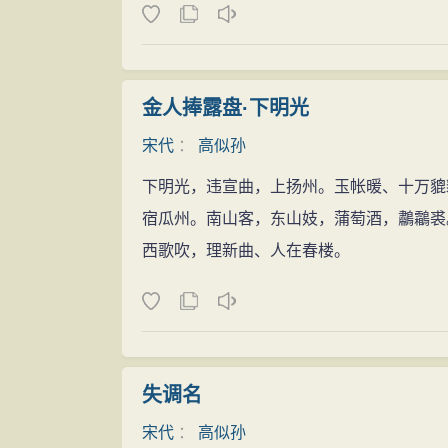
金人捧露盘·下明光
宋代
：
高似孙
下明光，违宣曲，上扬州。玉帐暖、十万貔
宿瓜州。南山客，东山妓，蒲萄酒，鷫鸘裘
西歌吹，理新曲、人在春楼。
失调名
宋代
：
高似孙