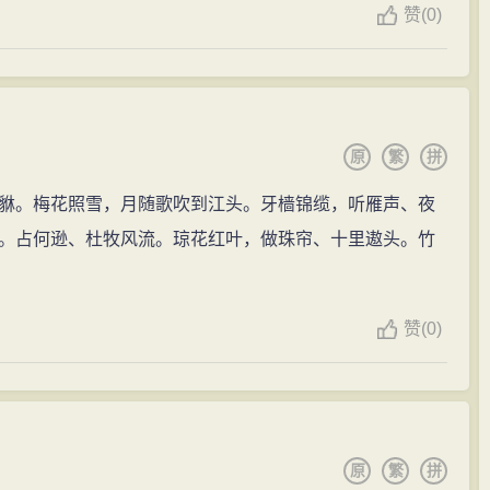
赞
(
0)
原
繁
拼
貅。梅花照雪，月随歌吹到江头。牙樯锦缆，听雁声、夜
。占何逊、杜牧风流。琼花红叶，做珠帘、十里遨头。竹
赞
(
0)
原
繁
拼