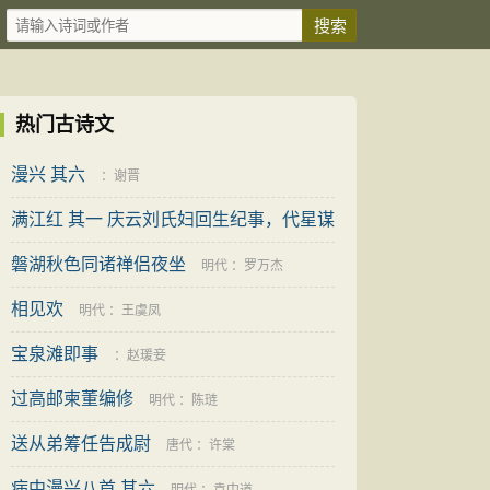
热门古诗文
漫兴 其六
：
谢晋
满江红 其一 庆云刘氏妇回生纪事，代星谋
磐湖秋色同诸禅侣夜坐
清代
：
吴重憙
明代
：
罗万杰
相见欢
明代
：
王虞凤
宝泉滩即事
：
赵瑗妾
过高邮柬董编修
明代
：
陈琏
送从弟筹任告成尉
唐代
：
许棠
病中漫兴八首 其六