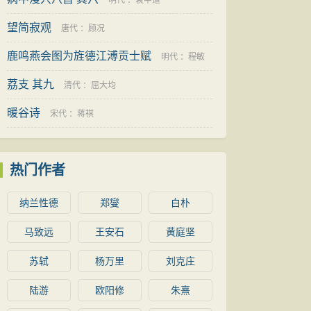
明代
：
袁中道
望简寂观
唐代
：
顾况
鹿鸣燕会图为旌德江溥贡士赋
明代
：
程敏
荔支 其九
政
清代
：
屈大均
暖谷诗
宋代
：
蒋祺
热门作者
纳兰性德
郑燮
白朴
马致远
王安石
黄庭坚
苏轼
杨万里
刘克庄
陆游
欧阳修
朱熹