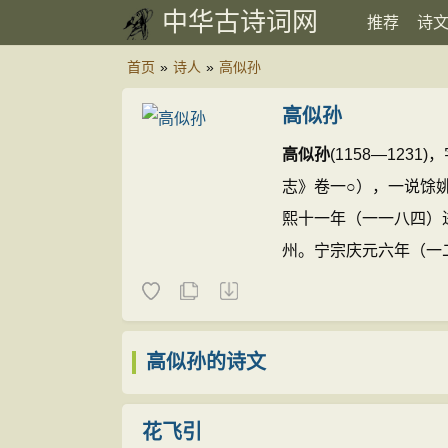
中华古诗词网
推荐
诗
首页
»
诗人
»
高似孙
高似孙
高似孙
(1158—12
志》卷一○），一说馀
熙十一年（一一八四）
州。宁宗庆元六年（一
理宗宝庆元年（一二二
《疏寮小集》、《剡录
《南宋馆阁续录》卷八
高似孙的诗文
花飞引