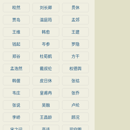
皎然
刘长卿
贯休
贾岛
温庭筠
孟郊
王维
韩愈
王建
钱起
岑参
罗隐
郑谷
杜荀鹤
方干
孟浩然
戴叔伦
权德舆
韩偓
皮日休
张祜
韦庄
皇甫冉
张乔
张说
吴融
卢纶
李峤
王昌龄
顾况
宋之问
高适
司空图