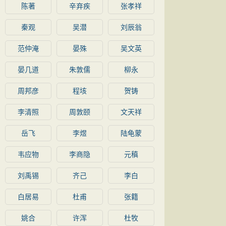
陈著
辛弃疾
张孝祥
秦观
吴潜
刘辰翁
范仲淹
晏殊
吴文英
晏几道
朱敦儒
柳永
周邦彦
程垓
贺铸
李清照
周敦颐
文天祥
岳飞
李煜
陆龟蒙
韦应物
李商隐
元稹
刘禹锡
齐己
李白
白居易
杜甫
张籍
姚合
许浑
杜牧