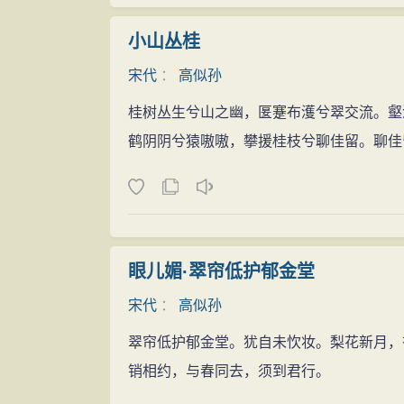
小山丛桂
宋代
：
高似孙
桂树丛生兮山之幽，匽蹇布濩兮翠交流。壑
鹤阴阴兮猿嗷嗷，攀援桂枝兮聊佳留。聊佳
眼儿媚·翠帘低护郁金堂
宋代
：
高似孙
翠帘低护郁金堂。犹自未忺妆。梨花新月，
销相约，与春同去，须到君行。