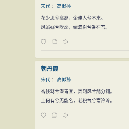
宋代
：
高似孙
花少思兮离离，企佳人兮不来。
风嫋嫋兮吹愁，绿满树兮香在苔。
朝丹霞
宋代
：
高似孙
杳倏驾兮潜青宜，舞刚风兮鹄分翎。
上何有兮无能名，老积气兮寒泠泠。