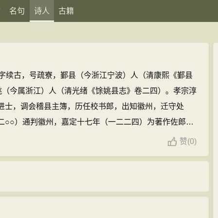
文
名句
诗人
古籍
31)，字续古，号疏寮，鄞县（今浙江宁波）人（清康熙《鄞县
姚（今属浙江）人（清光绪《馀姚县志》卷二四）。孝宗淳
进士，调会稽县主簿，历任校书郎，出知徽州，迁守处
二○○）通判徽州，嘉定十七年（一二二四）为著作佐郎。
五）知处州。晚家于越，为嵊令史安之作《剡录》。有
赞
(
0)
》、《子略》、《蟹略》、《骚略》、《纬略》等。事见
、《宋史翼》卷二九。
高似孙的诗文(113篇)