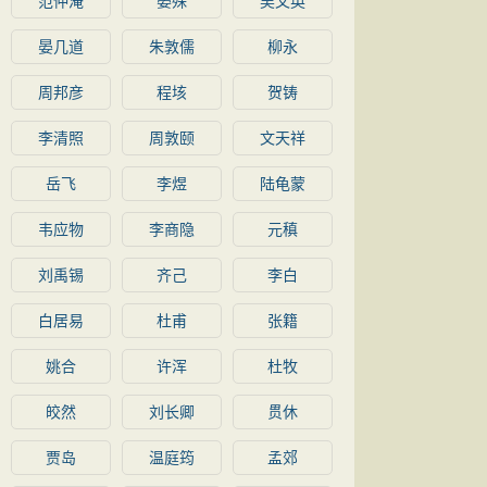
范仲淹
晏殊
吴文英
晏几道
朱敦儒
柳永
周邦彦
程垓
贺铸
李清照
周敦颐
文天祥
岳飞
李煜
陆龟蒙
韦应物
李商隐
元稹
刘禹锡
齐己
李白
白居易
杜甫
张籍
姚合
许浑
杜牧
皎然
刘长卿
贯休
贾岛
温庭筠
孟郊