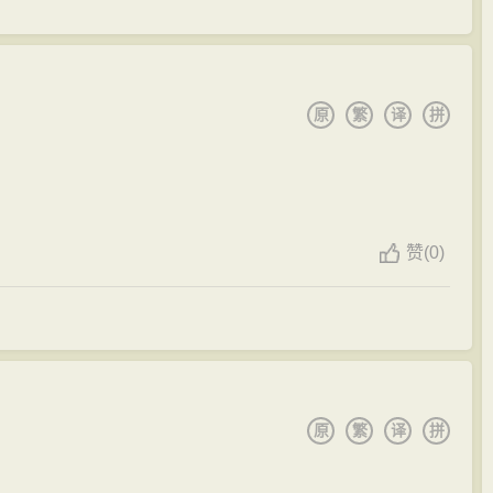
原
繁
译
拼
赞
(
0)
原
繁
译
拼