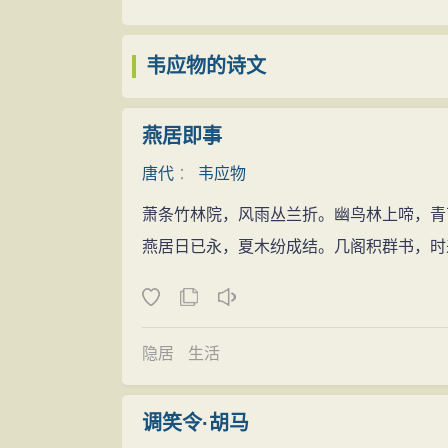
脱，因而辞官幽居。一旦有机遇，他还是要
贞元间，先后为洛阳丞、京兆府功曹参军、
高，把自己同真隐士区别开来。这既表示了
刺史。贞元七年退职。世称韦江州、韦左司
韦应物的诗文
并不鄙弃。
从肃宗广德二年 (764年)起到德宗贞元七
韦应物是山水田园诗派诗人，后人每以王
官吏，其中也有短期在长安故园闲居，或在
燕居即事
而饶有生意。而《西塞山》景象壮阔，则显
并时时反躬自责，为自己没有尽到贡任而空
韦应物的诗受陶渊明、谢灵运、王维、孟
唐代
：
韦应物
应物晚年任苏州刺史时写给朋友的诗中一联
出于陶，而化于三谢，故真而不朴，华而不
萧条竹林院，风雨丛兰折。幽鸟林上啼，青
说: “是不负心语。”"不负心语"就是有良心
之中，渊明以来，盖一人而已”（宋濂《宋
燕居日已永，夏木纷成结。几阁积群书，时
苏州刺史届满之后，韦应物没有得到新的
说明韦诗的艺术价值和艺术风格的。
他职)，寄居于苏州无定寺，不久就客死他
韦应物是山水田园诗派诗人，后人每以王
而饶有生意。而《西塞山》景象壮阔，则显
隐居
生活
治诗。代表作有《观田家》。此外，他还有
韦诗各体俱长，七言歌行音调流美，“才丽之
调笑令·胡马
情文相生，耐人寻味。五、七绝清韵秀朗，