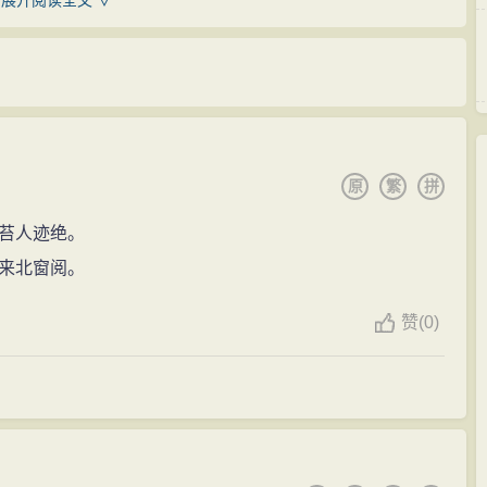
展开阅读全文 ∨
进入仕途的。所以诗人只说自己的愚拙，不说自己的清
鄂县令、比部员外郎 、滁州和江州刺史、左司郎中 、苏州
他对幽居独处、独善其身的满足，又表示了对别人的追求
或韦苏州。
年 (791年)，将近三十年间，韦应物大部分时间在作地方
孟韦柳并称。其山水诗景致优美，感受深细，清新自然
长安任官。在地方官任上，韦应物勤于吏职，简政爱民，
示韦诗雄豪的一面。
费俸禄自愧。"身多疾病思田里，邑有流亡愧俸钱。”这是韦
原
繁
拼
浩然等前辈诗人的影响很大，前人说：“应物五言古体源
。一派仁者忧时爱民心肠，感动着后世读者。沈德潜评论
绮”（《四库全书总目提要》），又说：“一寄穗秾鲜于简淡
苔人迹绝。
的话。
文宪公集》卷三十七）。这些评价并不十分恰当，但是可以
来北窗阅。
任命，他一贫如洗，居然无川资回京候选 (等待朝廷另派
乡。其享年约在五十五六。
赞
(
0)
孟韦柳并称。其山水诗景致优美，感受深细，清新自然
示韦诗雄豪的一面。其田园诗实质渐为反映民间疾苦的政
一些感情慷慨悲愤之作。部分诗篇思想消极，孤寂低沉。
外，颇近兴讽”（白居易《与元九书》)。五律一气流转 ，
《滁州西涧》的“春潮带雨晚来急，野渡无人舟自横”句，写