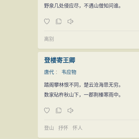
野泉几处侵应尽，不遇山僧知问谁。
离别
登楼寄王卿
唐代
：
韦应物
踏阁攀林恨不同，楚云沧海思无穷。
数家砧杵秋山下，一郡荆榛寒雨中。
登山
抒怀
怀人