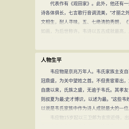
代表作有《观田家》。此外，他还有一些
诗各体俱长，七言歌行音调流美，“才丽之外
文相生，耐人寻味。五、七绝清韵秀朗，《
如画，为后世称许。韦诗以五古成就最高，
其五古以学陶渊明为主，但在山水写景等方
有10卷本《韦江州集》、两卷本《韦苏州
后人每以王孟韦柳并称。其山水诗景致优
人物生平
象壮阔，则显示韦诗雄豪的一面。其田园诗
韦应物是京兆万年人。韦氏家族主支自西
韦应物实现了脱离官场，幽居山林，享受
冠鼎盛，为关中望姓之首。不但贵宦辈出，
而“自当安蹇劣，谁谓薄世荣”。“蹇劣，笨
自唐以来，氏族之盛，无逾于韦氏。其孝友
用了《魏志. 王粲传》的典故。《王粲传》
则叔夏为最;史才博识，以述为最。”这些
荣"。韦应物所说的与徐干有所不同，韦应
以说是韦氏家族中作为诗人成就最大的一位
活自当心安理得，怎么能说我是那种鄙薄世
韦应物15岁起以三卫郎为玄宗近侍，出
为是诗人的解嘲，因为诗人并不是完全看破
之。安史之乱起，玄宗奔蜀，流落失职，始