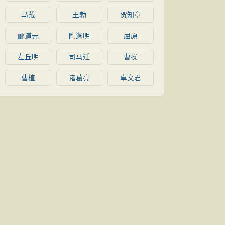
马戴
王勃
贺知章
郦道元
陶渊明
屈原
左丘明
司马迁
曹操
曹植
诸葛亮
卓文君