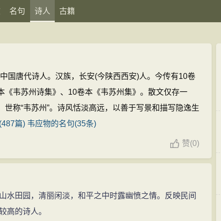
文
名句
诗人
古籍
），中国唐代诗人。汉族，长安(今陕西西安)人。今传有10卷
本《韦苏州诗集》、10卷本《韦苏州集》。散文仅存一
，世称“韦苏州”。诗风恬淡高远，以善于写景和描写隐逸生
487篇)
韦应物的名句(35条)
赞
(
0)
水田园，清丽闲淡，和平之中时露幽愤之情。反映民间
较高的诗人。