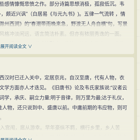
感情慷慨悲愤之作。部分诗篇思想消极，孤寂低沉。韦
，颇近兴讽”（白居易《与元九书》)。五律一气流转 ，情
滁州西涧》的“春潮带雨晚来急，野渡无人舟自横”句，写景
风格冲淡闲远，语言简洁朴素。但亦有秾丽秀逸的一面。
面，受谢灵运、谢朓的影响。此外，他偶亦作小词。今传
展开阅读全文 ∨
诗集》、10卷本《韦苏州集》。散文仅存一篇。
美，感受深细，清新自然而饶有生意。而《西塞山》景
实质渐为反映民间疾苦的政治诗。
汉时已迁入关中，定居京兆，自汉至唐，代有人物，衣
可爱的清流、茂树、云物的愿望，他感到心安理得，因
文学方面亦人才迭见。《旧唐书》论及韦氏家族说:“议者云
拙愚劣的意思；“薄世荣”，鄙薄世人对富贵荣华的追求。这里
词学，承庆、嗣立力量;明于音律，则万里为最;达于礼仪，
中说到徐干，引了裴松之注说：徐干"轻官忽禄，不耽世
韦姓人物，还只说到中、盛唐以前。中庸前期的韦应物，则可
物这二句的意思是：我本就是笨拙愚劣的人，过这种幽居生
。
上荣华富贵的高雅之士呢！对这两句，我们不能单纯理解
入宫闱，扈从游幸。早年豪纵不羁，横行乡里，乡人苦
红尘而去归隐，他只是对官场的昏暗有所厌倦，想求得解
立志读书，少食寡欲，常“焚香扫地而坐”。代宗广德至德宗