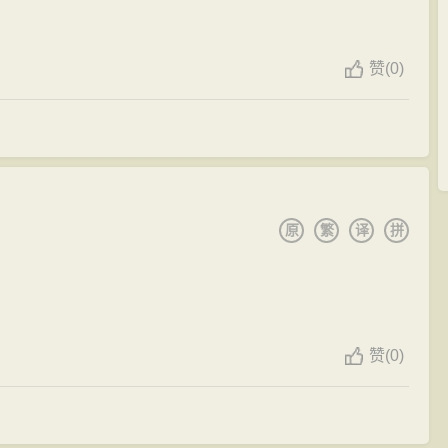
赞
(
0)
原
繁
译
拼
赞
(
0)