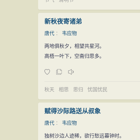
新秋夜寄诸弟
唐代
：
韦应物
两地俱秋夕，相望共星河。
高梧一叶下，空斋归思多。
秋天
相思
思归
忧国忧民
赋得沙际路送从叔象
唐代
：
韦应物
独树沙边人迹稀，欲行愁远暮钟时。