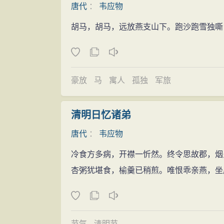
唐代
：
韦应物
景如画，为后世称许。韦诗以五古成就最高
胡马，胡马，远放燕支山下。跑沙跑雪独嘶
有秾丽秀逸的一面。其五古以学陶渊明为主
他偶亦作小词。今传有10卷本《韦江州集
存一篇。因做过苏州刺史。世称“韦苏州”
豪放
马
寓人
孤独
军旅
清明日忆诸弟
唐代
：
韦应物
冷食方多病，开襟一忻然。终令思故郡，烟
杏粥犹堪食，榆羹已稍煎。唯恨乖亲燕，坐
节气
清明节