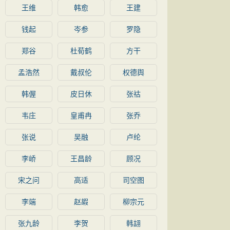
王维
韩愈
王建
钱起
岑参
罗隐
郑谷
杜荀鹤
方干
孟浩然
戴叔伦
权德舆
韩偓
皮日休
张祜
韦庄
皇甫冉
张乔
张说
吴融
卢纶
李峤
王昌龄
顾况
宋之问
高适
司空图
李端
赵嘏
柳宗元
张九龄
李贺
韩翃