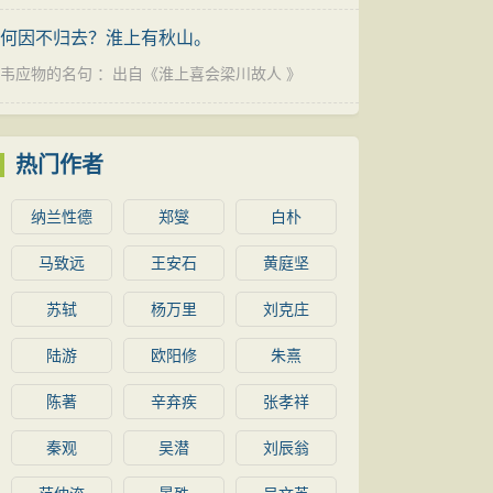
何因不归去？淮上有秋山。
韦应物的名句
：出自《
淮上喜会梁川故人
》
热门作者
纳兰性德
郑燮
白朴
马致远
王安石
黄庭坚
苏轼
杨万里
刘克庄
陆游
欧阳修
朱熹
陈著
辛弃疾
张孝祥
秦观
吴潜
刘辰翁