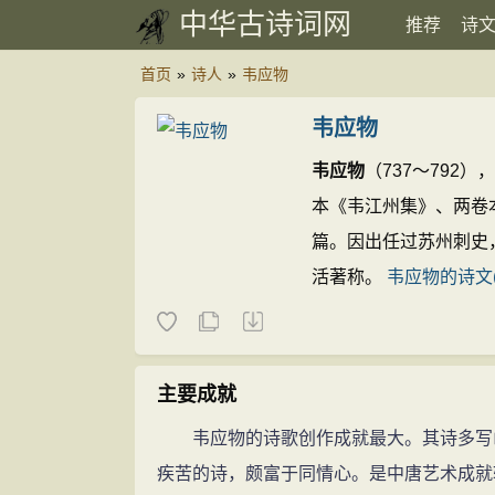
中华古诗词网
推荐
诗
首页
»
诗人
»
韦应物
韦应物
韦应物
（737～792
本《韦江州集》、两卷
篇。因出任过苏州刺史
活著称。
韦应物的诗文(
主要成就
韦应物的诗歌创作成就最大。其诗多写山
疾苦的诗，颇富于同情心。是中唐艺术成就