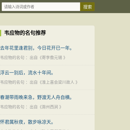
韦应物的名句推荐
去年花里逢君别，今日花开已一年。
韦应物的名句
：出自《
寄李儋元锡
》
浮云一别后，流水十年间。
韦应物的名句
：出自《
淮上喜会梁川故人
》
春潮带雨晚来急，野渡无人舟自横。
韦应物的名句
：出自《
滁州西涧
》
怀君属秋夜，散步咏凉天。