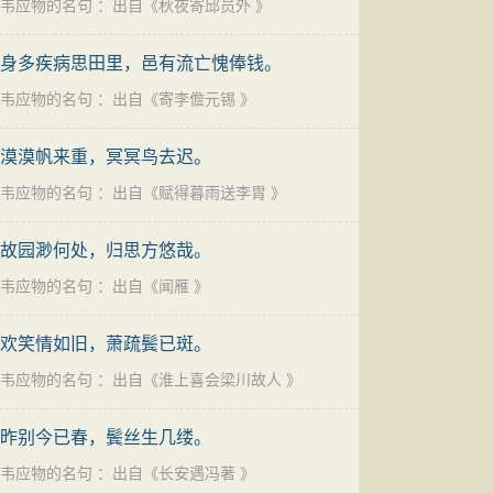
韦应物的名句
：出自《
秋夜寄邱员外
》
身多疾病思田里，邑有流亡愧俸钱。
韦应物的名句
：出自《
寄李儋元锡
》
漠漠帆来重，冥冥鸟去迟。
韦应物的名句
：出自《
赋得暮雨送李胄
》
故园渺何处，归思方悠哉。
韦应物的名句
：出自《
闻雁
》
欢笑情如旧，萧疏鬓已斑。
韦应物的名句
：出自《
淮上喜会梁川故人
》
昨别今已春，鬓丝生几缕。
韦应物的名句
：出自《
长安遇冯著
》