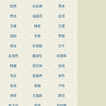
皎然
刘长卿
贯休
贾岛
温庭筠
孟郊
王维
韩愈
王建
钱起
岑参
罗隐
郑谷
杜荀鹤
方干
孟浩然
戴叔伦
权德舆
韩偓
皮日休
张祜
韦庄
皇甫冉
张乔
张说
吴融
卢纶
李峤
王昌龄
顾况
宋之问
高适
司空图