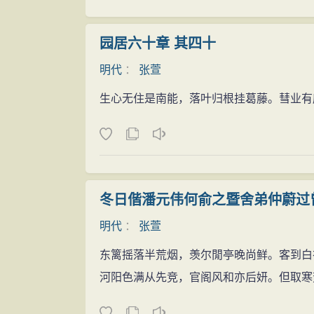
园居六十章 其四十
明代
：
张萱
生心无住是南能，落叶归根挂葛藤。彗业有
冬日偕潘元伟何俞之暨舍弟仲蔚过
明代
：
张萱
东篱摇落半荒烟，羡尔閒亭晚尚鲜。客到白
河阳色满从先竞，官阁风和亦后妍。但取寒