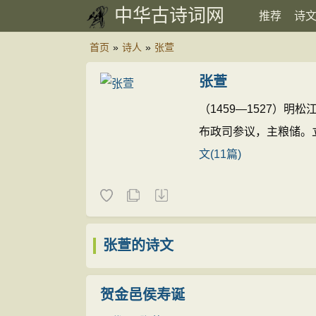
中华古诗词网
推荐
诗
首页
»
诗人
»
张萱
张萱
（1459—1527）
布政司参议，主粮储。
文(11篇)
张萱的诗文
贺金邑侯寿诞