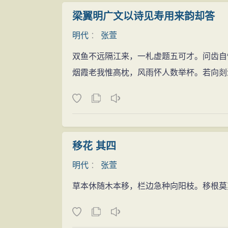
梁翼明广文以诗见寿用来韵却答
明代
：
张萱
双鱼不远隔江来，一札虚题五可才。问齿自
烟霞老我惟高枕，风雨怀人数举杯。若向剡
移花 其四
明代
：
张萱
草本休随木本移，栏边急种向阳枝。移根莫