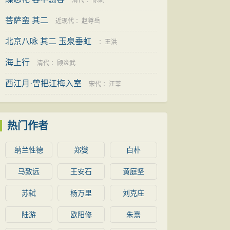
清代
：
徐釚
菩萨蛮 其二
近现代
：
赵尊岳
北京八咏 其二 玉泉垂虹
：
王洪
海上行
清代
：
顾炎武
西江月·曾把江梅入室
宋代
：
汪莘
热门作者
纳兰性德
郑燮
白朴
马致远
王安石
黄庭坚
苏轼
杨万里
刘克庄
陆游
欧阳修
朱熹