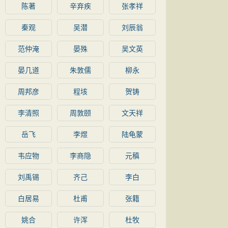
陈著
辛弃疾
张孝祥
秦观
吴潜
刘辰翁
范仲淹
晏殊
吴文英
晏几道
朱敦儒
柳永
周邦彦
程垓
贺铸
李清照
周敦颐
文天祥
岳飞
李煜
陆龟蒙
韦应物
李商隐
元稹
刘禹锡
齐己
李白
白居易
杜甫
张籍
姚合
许浑
杜牧