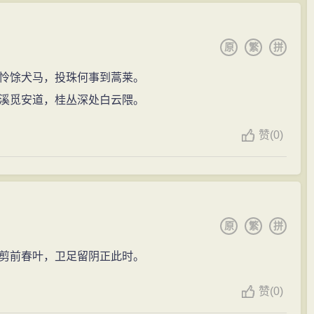
原
繁
拼
怜馀犬马，投珠何事到蒿莱。
溪觅安道，桂丛深处白云隈。
赞
(
0)
原
繁
拼
剪前春叶，卫足留阴正此时。
赞
(
0)