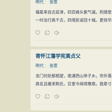
明代
：
张萱
福星来自古延津，四百峰头紫气凝。刑措堂
一时治行高千古，四境民谣冠十城。更效华
寄怀江藩学宪黄贞父
明代
：
张萱
龙门何处郁相望，南浦西山帝子乡。帘外落
高名且缓求荆氏，巨室今闻得豫章。我辈寸