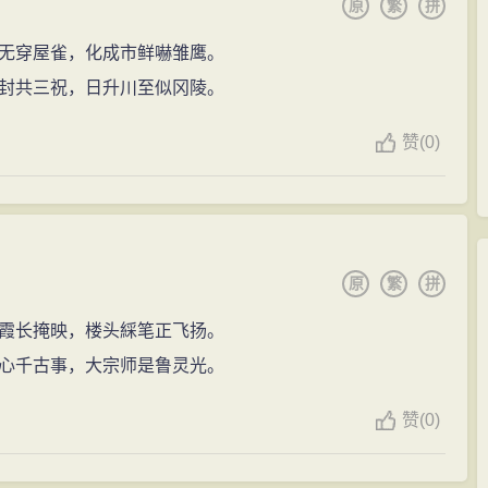
原
繁
拼
无穿屋雀，化成市鲜嚇雏鹰。
封共三祝，日升川至似冈陵。
赞
(
0)
原
繁
拼
霞长掩映，楼头綵笔正飞扬。
心千古事，大宗师是鲁灵光。
赞
(
0)