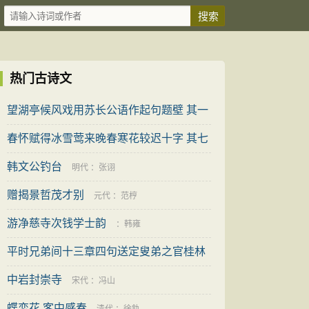
热门古诗文
望湖亭候风戏用苏长公语作起句题壁 其一
春怀赋得冰雪莺来晚春寒花较迟十字 其七
明代
：
李之世
韩文公钓台
宋代
：
王安中
明代
：
张诩
赠揭景哲茂才别
元代
：
范梈
游净慈寺次钱学士韵
：
韩雍
平时兄弟间十三章四句送定叟弟之官桂林
中岩封崇寺
宋代
：
张栻
宋代
：
冯山
蝶恋花 客中感春