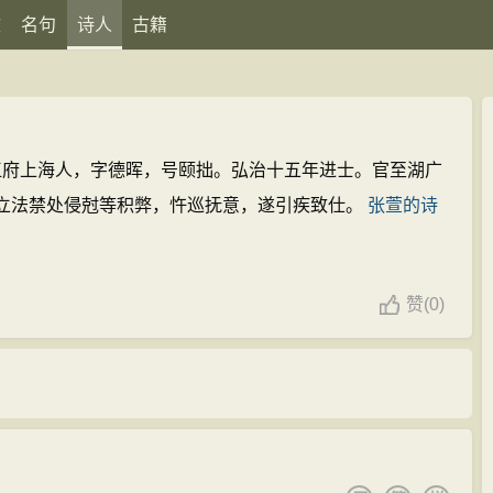
文
名句
诗人
古籍
明松江府上海人，字德晖，号颐拙。弘治十五年进士。官至湖广
立法禁处侵尅等积弊，忤巡抚意，遂引疾致仕。
张萱的诗
赞
(
0)